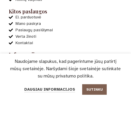
Kitos paslaugos
El. parduotuvė
Mano paskyra
Paslaugų pasiūlymai
Verta žinoti
Kontaktai
Informacija
ES projektai
Naudojame slapukus, kad pagerintume jūsų patirtį
Apie mus
mūsų svetainėje. Naršydami šioje svetainėje sutinkate
Privatumo politika
su mūsų
privatumo politika
.
Taisyklės ir sąlygos
Apmokėjimo būdai
0
DAUGIAU INFORMACIJOS
SUTINKU
Pristatymas
Parduotuvė
Filtrai
Pageidavimų sąrašas
Krepšelis
Mano paskyra
Dažniausiai užduodami klausimai
© 2023-2025 „Delicato“. Visos teisės saugomos