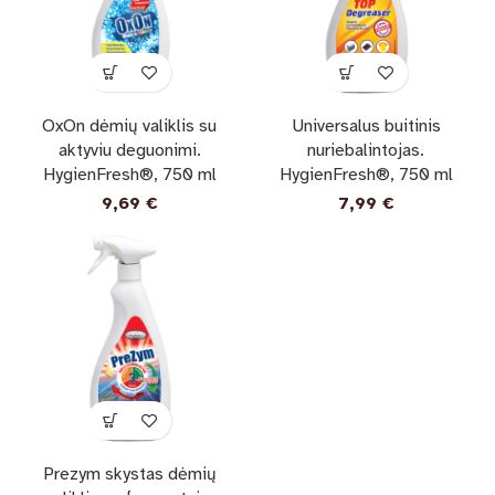
OxOn dėmių valiklis su
Universalus buitinis
aktyviu deguonimi.
nuriebalintojas.
HygienFresh®, 750 ml
HygienFresh®, 750 ml
9,69
€
7,99
€
Prezym skystas dėmių