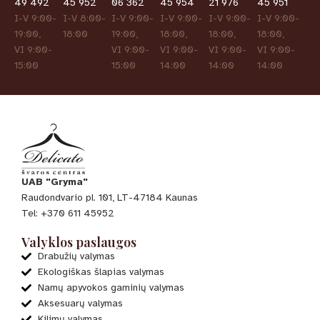
49 492
45 952
06 362
45 954
21 976
45 951
I-V 9:00-
I-V 8:00-
I-V 9:00-
I-V 9:00-
I-V 9:00-
I-V 9:00-
19:00,
18:00
19:00,
18:00,
18:00,
18:00,
VI 9:00-
VI 9:00-
VI 9:00-
VI 9:00-
VI 9:00-
15:00
15:00
14:00
14:00
14:00
UAB "Gryma"
Raudondvario pl. 101, LT-47184 Kaunas
Tel: +370 611 45952
Valyklos paslaugos
Drabužių valymas
Ekologiškas šlapias valymas
Namų apyvokos gaminių valymas
Aksesuarų valymas
Kilimų valymas