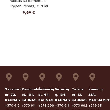
valiklis su fermentais.
HygienFresh®, 750 ml
9,69
€
Savanorių
Raudondvario
Žemaičių
Veiverių
Taikos
Kauno g.
pr. 72,
pl. 101,
pl. 44,
g. 134,
pr. 13,
33A,
KAUNAS
KAUNAS
KAUNAS
KAUNAS
KAUNAS
MARIJAMPO
+370 616
+370 611
+370 608
+370 611
+370 682
+370 611