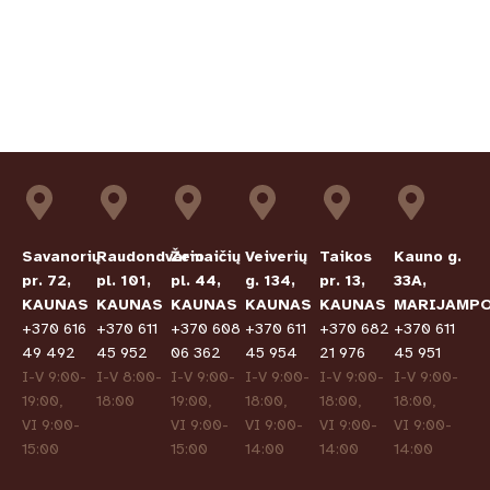
Savanorių
Raudondvario
Žemaičių
Veiverių
Taikos
Kauno g.
pr. 72,
pl. 101,
pl. 44,
g. 134,
pr. 13,
33A,
KAUNAS
KAUNAS
KAUNAS
KAUNAS
KAUNAS
MARIJAMPO
+370 616
+370 611
+370 608
+370 611
+370 682
+370 611
49 492
45 952
06 362
45 954
21 976
45 951
I-V 9:00-
I-V 8:00-
I-V 9:00-
I-V 9:00-
I-V 9:00-
I-V 9:00-
19:00,
18:00
19:00,
18:00,
18:00,
18:00,
VI 9:00-
VI 9:00-
VI 9:00-
VI 9:00-
VI 9:00-
15:00
15:00
14:00
14:00
14:00