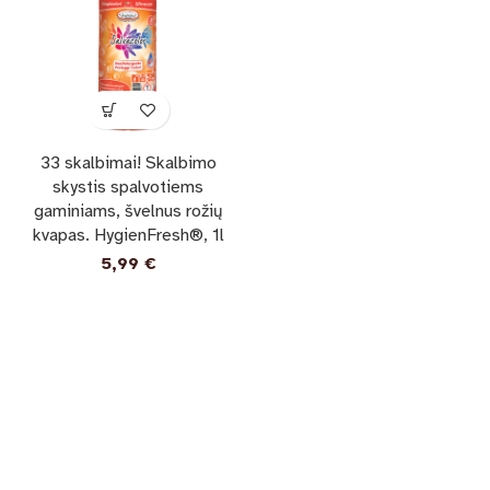
33 skalbimai! Skalbimo
skystis spalvotiems
gaminiams, švelnus rožių
kvapas. HygienFresh®, 1l
5,99
€