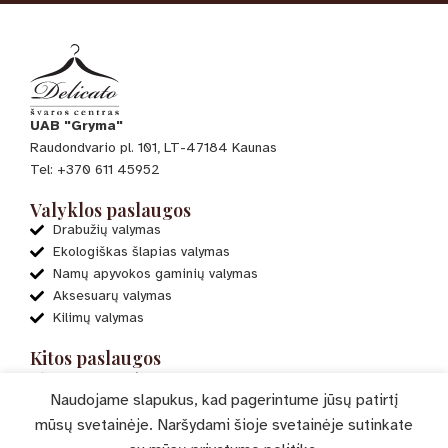
UAB "Gryma"
Raudondvario pl. 101, LT-47184 Kaunas
Tel: +370 611 45952
Valyklos paslaugos
Drabužių valymas
Ekologiškas šlapias valymas
Namų apyvokos gaminių valymas
Aksesuarų valymas
Kilimų valymas
Kitos paslaugos
El. parduotuvė
Naudojame slapukus, kad pagerintume jūsų patirtį
Mano paskyra
Paslaugų pasiūlymai
mūsų svetainėje. Naršydami šioje svetainėje sutinkate
Verta žinoti