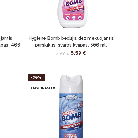
jantis
Hygiene Bomb bedujis dezinfekuojantis
vapas. 400
purškiklis, švaros kvapas. 500 ml.
5,59
€
7,99
€
-30%
IŠPARDUOTA