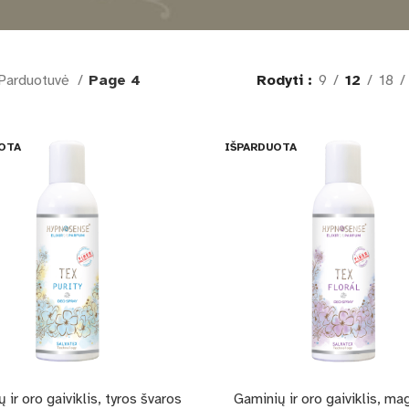
Parduotuvė
Page 4
Rodyti
9
12
18
OTA
IŠPARDUOTA
 ir oro gaiviklis, tyros švaros
Gaminių ir oro gaiviklis, ma