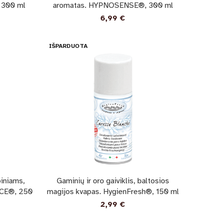
 300 ml
aromatas. HYPNOSENSE®, 300 ml
6,99
€
IŠPARDUOTA
biniams,
Gaminių ir oro gaiviklis, baltosios
NCE®, 250
magijos kvapas. HygienFresh®, 150 ml
2,99
€