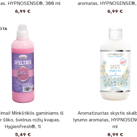
tas. HYPNOSENSE®, 300 ml
aromatas. HYPNOSENSE®,
6,99
€
6,99
€
OTA
imai! Minkštiklis gaminiams iš
Aromatizuotas skystis skal
ir šilko, švelnus rožių kvapas.
tyrumo aromatas, HYPNOSE
HygienFresh®, 1l
ml
5,49
€
8,99
€