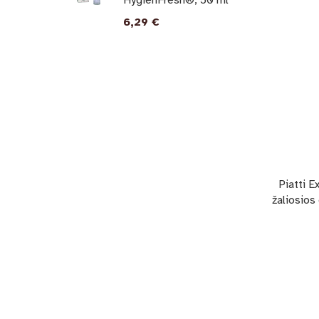
HygienFresh®, 50 ml
6,29
€
Piatti E
žaliosios