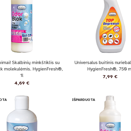
imai! Skalbinių minkštiklis su
Universalus buitinis nuriebal
k molekulėmis. HygienFresh®,
HygienFresh®, 750 m
1l
7,99
€
4,69
€
OTA
IŠPARDUOTA