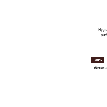
Hygi
pur
-30%
IŠPARDU