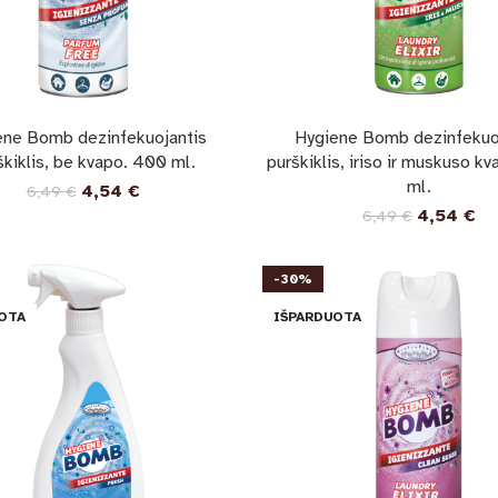
ene Bomb dezinfekuojantis
Hygiene Bomb dezinfekuo
škiklis, be kvapo. 400 ml.
purškiklis, iriso ir muskuso k
ml.
4,54
€
6,49
€
4,54
€
6,49
€
-30%
OTA
IŠPARDUOTA