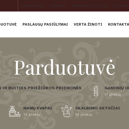
ES PROJEKTAI
APIE MUS
PRIVATUMO POLITIKA
TAISYKLĖ
DUOTUVĖ
PASLAUGŲ PASIŪLYMAI
VERTA ŽINOTI
KONTAKTA
Parduotuvė
 IR BUITIES PRIEŽIŪROS PRIEMONĖS
GAMINIŲ I
17 prekių
NAMŲ KVAPAI
SKALBIMO SKYSČIAI
14 prekių
14 prekių