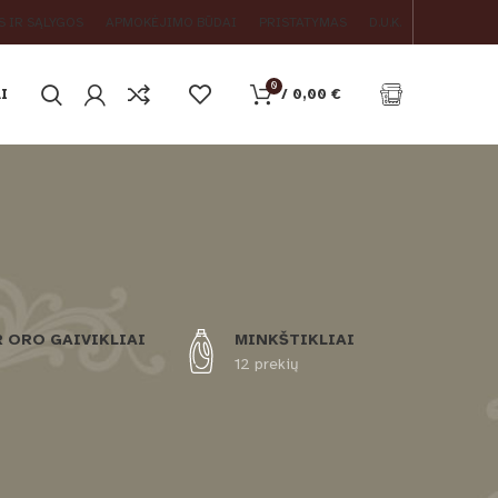
S IR SĄLYGOS
APMOKĖJIMO BŪDAI
PRISTATYMAS
D.U.K.
0
I
/
0,00
€
R ORO GAIVIKLIAI
MINKŠTIKLIAI
12 prekių