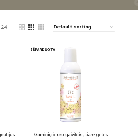
24
IŠPARDUOTA
gnolijos
Gaminių ir oro gaiviklis, tiare gėlės