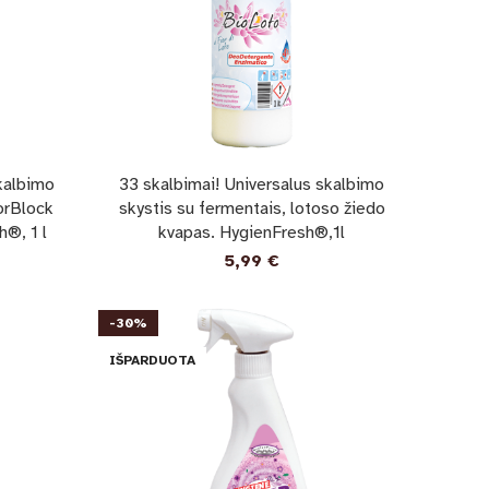
skalbimo
33 skalbimai! Universalus skalbimo
orBlock
skystis su fermentais, lotoso žiedo
®, 1 l
kvapas. HygienFresh®,1l
5,99
€
-30%
IŠPARDUOTA