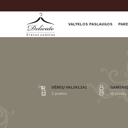
VALYKLOS PASLAUGOS
PAR
DĖMIŲ VALIKLIAI
GAMINIŲ
3 prekės
18 prekių