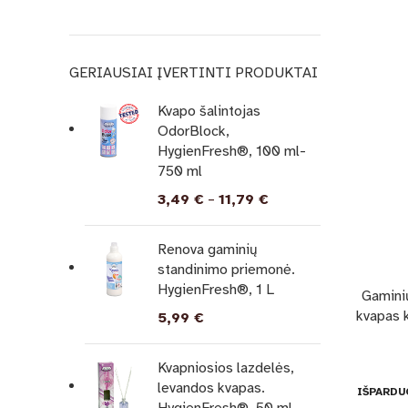
GERIAUSIAI ĮVERTINTI PRODUKTAI
Kvapo šalintojas
OdorBlock,
HygienFresh®, 100 ml-
750 ml
3,49
€
–
11,79
€
Renova gaminių
standinimo priemonė.
HygienFresh®, 1 L
Gaminių
kvapas 
5,99
€
Kvapniosios lazdelės,
levandos kvapas.
IŠPARDU