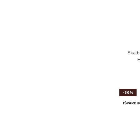
Skalb
H
-30%
IŠPARDU