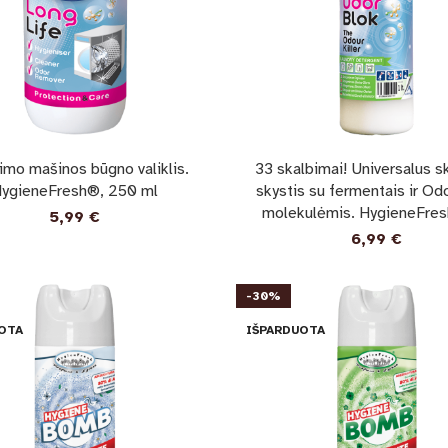
imo mašinos būgno valiklis.
33 skalbimai! Universalus 
ygieneFresh®, 250 ml
skystis su fermentais ir Od
molekulėmis. HygieneFresh
5,99
€
6,99
€
-30%
OTA
IŠPARDUOTA