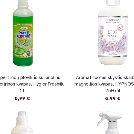
xpert indų ploviklis su lanolinu,
Aromatizuotas skystis skal
 citrinos kvapas, HygienFresh®,
magnolijos kvapas, HYPNO
1 L
250 ml
6,99
€
8,99
€