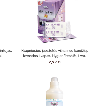
intojas.
Kvapniosios juostelės vilnai nuo kandžių,
l
levandos kvapas. HygienFresh®, 1 vnt.
2,99
€