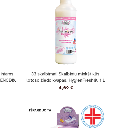
biniams,
33 skalbimai! Skalbinių minkštiklis,
SENCE®,
lotoso žiedo kvapas. HygienFresh®, 1 L
4,69
€
IŠPARDUOTA