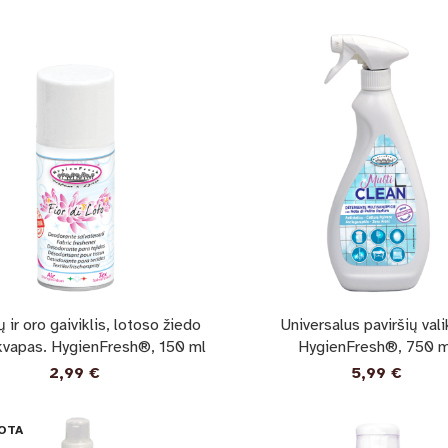
 ir oro gaiviklis, lotoso žiedo
Universalus paviršių valik
kvapas. HygienFresh®, 150 ml
HygienFresh®, 750 m
2,99
€
5,99
€
OTA