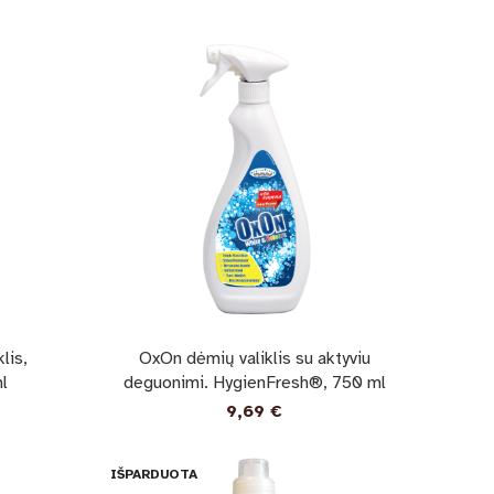
lis,
OxOn dėmių valiklis su aktyviu
l
deguonimi. HygienFresh®, 750 ml
9,69
€
IŠPARDUOTA