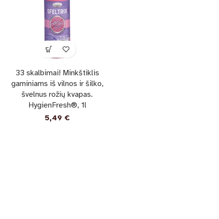
33 skalbimai! Minkštiklis
gaminiams iš vilnos ir šilko,
švelnus rožių kvapas.
HygienFresh®, 1l
5,49
€