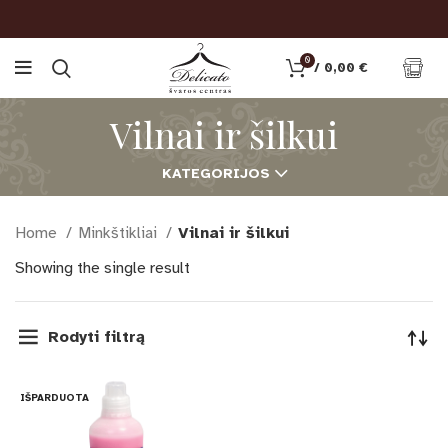
0
/
0,00
€
Vilnai ir šilkui
KATEGORIJOS
Home
Minkštikliai
Vilnai ir šilkui
Showing the single result
Rodyti filtrą
IŠPARDUOTA