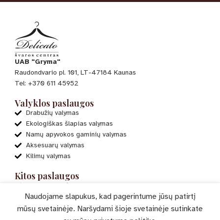
UAB "Gryma"
Raudondvario pl. 101, LT-47184 Kaunas
Tel: +370 611 45952
Valyklos paslaugos
Drabužių valymas
Ekologiškas šlapias valymas
Namų apyvokos gaminių valymas
Aksesuarų valymas
Kilimų valymas
Kitos paslaugos
El. parduotuvė
Naudojame slapukus, kad pagerintume jūsų patirtį
Mano paskyra
Paslaugų pasiūlymai
mūsų svetainėje. Naršydami šioje svetainėje sutinkate
Verta žinoti