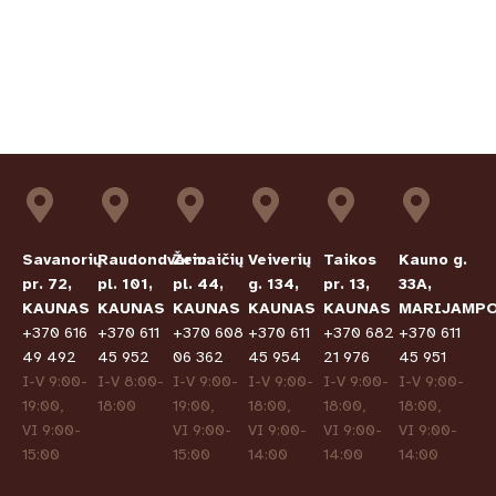
Savanorių
Raudondvario
Žemaičių
Veiverių
Taikos
Kauno g.
pr. 72,
pl. 101,
pl. 44,
g. 134,
pr. 13,
33A,
KAUNAS
KAUNAS
KAUNAS
KAUNAS
KAUNAS
MARIJAMPO
+370 616
+370 611
+370 608
+370 611
+370 682
+370 611
49 492
45 952
06 362
45 954
21 976
45 951
I-V 9:00-
I-V 8:00-
I-V 9:00-
I-V 9:00-
I-V 9:00-
I-V 9:00-
19:00,
18:00
19:00,
18:00,
18:00,
18:00,
VI 9:00-
VI 9:00-
VI 9:00-
VI 9:00-
VI 9:00-
15:00
15:00
14:00
14:00
14:00