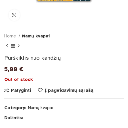
Išdidinti paveikslėlį
Home
Namų kvapai
Purškiklis nuo kandžių
5,00
€
Out of stock
Palyginti
Į pageidavimų sąrašą
Category:
Namų kvapai
Dalintis: