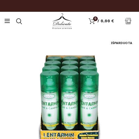
0
/
0,00
€
IŠPARDUOTA