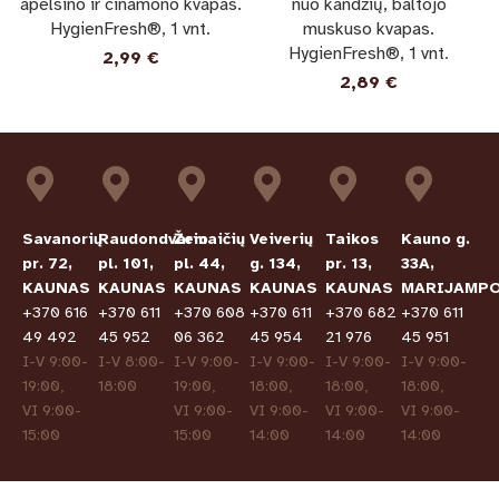
apelsino ir cinamono kvapas.
nuo kandžių, baltojo
HygienFresh®, 1 vnt.
muskuso kvapas.
HygienFresh®, 1 vnt.
2,99
€
2,89
€
Savanorių
Raudondvario
Žemaičių
Veiverių
Taikos
Kauno g.
pr. 72,
pl. 101,
pl. 44,
g. 134,
pr. 13,
33A,
KAUNAS
KAUNAS
KAUNAS
KAUNAS
KAUNAS
MARIJAMPO
+370 616
+370 611
+370 608
+370 611
+370 682
+370 611
49 492
45 952
06 362
45 954
21 976
45 951
I-V 9:00-
I-V 8:00-
I-V 9:00-
I-V 9:00-
I-V 9:00-
I-V 9:00-
19:00,
18:00
19:00,
18:00,
18:00,
18:00,
VI 9:00-
VI 9:00-
VI 9:00-
VI 9:00-
VI 9:00-
15:00
15:00
14:00
14:00
14:00