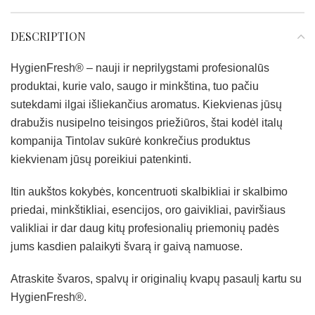
DESCRIPTION
HygienFresh® – nauji ir neprilygstami profesionalūs
produktai, kurie valo, saugo ir minkština, tuo pačiu
sutekdami ilgai išliekančius aromatus. Kiekvienas jūsų
drabužis nusipelno teisingos priežiūros, štai kodėl italų
kompanija Tintolav sukūrė konkrečius produktus
kiekvienam jūsų poreikiui patenkinti.
Itin aukštos kokybės, koncentruoti skalbikliai ir skalbimo
priedai, minkštikliai, esencijos, oro gaivikliai, paviršiaus
valikliai ir dar daug kitų profesionalių priemonių padės
jums kasdien palaikyti švarą ir gaivą namuose.
Atraskite švaros, spalvų ir originalių kvapų pasaulį kartu su
HygienFresh®.