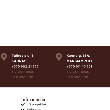
Taikos pr. 13,
Kauno g. 33A,
KAUNAS
MARIJAMPOLĖ
+370 682 21 976
+370 611 45 951
I-V 9:00-18:00,
I-V 9:00-18:00,
VI 9:00-14:00
VI 9:00-14:00
Informacija
ES projektai
Apie mus