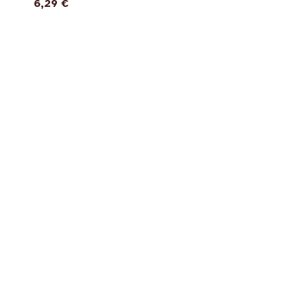
6,29
€