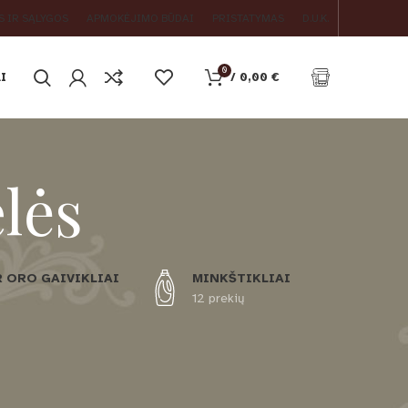
S IR SĄLYGOS
APMOKĖJIMO BŪDAI
PRISTATYMAS
D.U.K.
0
I
/
0,00
€
lės
R ORO GAIVIKLIAI
MINKŠTIKLIAI
12 prekių