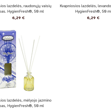
ios lazdelės, raudonųjų vaisių
Kvapniosios lazdelės, levand
pas. HygienFresh®, 50 ml
HygienFresh®, 50 m
6,29
€
6,29
€
ios lazdelės, mėlyojo jazmino
pas, HygienFresh®, 50 ml