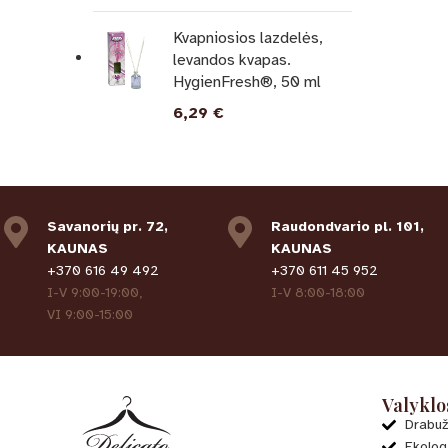
Kvapniosios lazdelės,
levandos kvapas.
HygienFresh®, 50 ml
6,29
€
Savanorių pr. 72,
Raudondvario pl. 101,
KAUNAS
KAUNAS
+370 616 49 492
+370 611 45 952
I-V 9:00-19:00,
I-V 8:00-18:00
VI 9:00-15:00
Valyklo
Drabuž
Ekolog