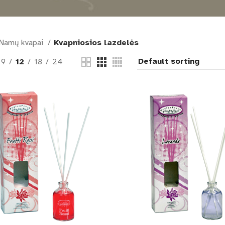
Namų kvapai
Kvapniosios lazdelės
9
12
18
24