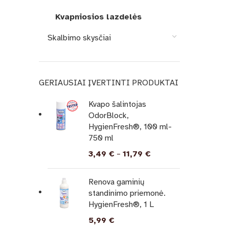
Kvapniosios lazdelės
Skalbimo skysčiai
GERIAUSIAI ĮVERTINTI PRODUKTAI
Kvapo šalintojas
OdorBlock,
HygienFresh®, 100 ml-
750 ml
3,49
€
–
11,79
€
Renova gaminių
standinimo priemonė.
HygienFresh®, 1 L
5,99
€