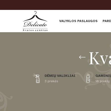
VALYKLOS PASLAUGOS
PAR
Kv
DĖMIŲ VALIKLIAI
GAMINIŲ
3 prekės
18 prekių