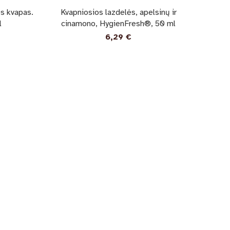
os kvapas.
Kvapniosios lazdelės, apelsinų ir
l
cinamono, HygienFresh®, 50 ml
6,29
€