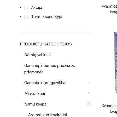
Kvapnios
Akcija
kva
Turime sandėlyje
PRODUKTŲ KATEGORIJOS
Dėmių valikliai
Gaminių ir buities priežiūros
priemonės
Gaminių ir oro gaivikliai
Minkštikliai
Namų kvapai
Kvapnios
kva
Aromatizuoti pakeliai