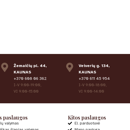
Žemaičių pl. 44,
Veiverių g. 134,
KAUNAS
KAUNAS
+370 608 06 362
+370 611 45 954
I-V 9:00-19:00,
I-V 9:00-18:00,
VI 9:00-15:00
VI 9:00-14:00
s paslaugos
Kitos paslaugos
ių valymas
El. parduotuvė
iškas šlapias valymas
Mano paskyra