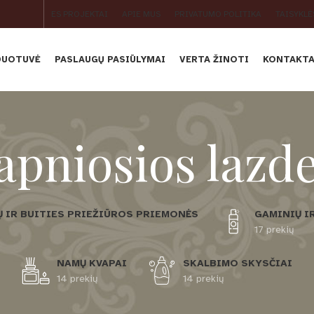
ES PROJEKTAI
APIE MUS
PRIVATUMO POLITIKA
TAISYKLĖ
DUOTUVĖ
PASLAUGŲ PASIŪLYMAI
VERTA ŽINOTI
KONTAKTA
apniosios lazde
 IR BUITIES PRIEŽIŪROS PRIEMONĖS
GAMINIŲ I
17 prekių
NAMŲ KVAPAI
SKALBIMO SKYSČIAI
14 prekių
14 prekių