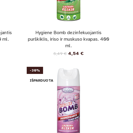
jantis
Hygiene Bomb dezinfekuojantis
0 ml.
purškiklis, iriso ir muskuso kvapas. 400
ml.
4,54
€
6,49
€
-30%
IŠPARDUOTA