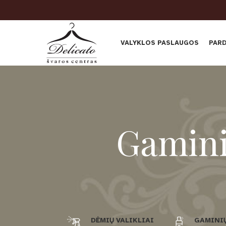
VALYKLOS PASLAUGOS
PAR
Gaminių
DĖMIŲ VALIKLIAI
GAMINIŲ