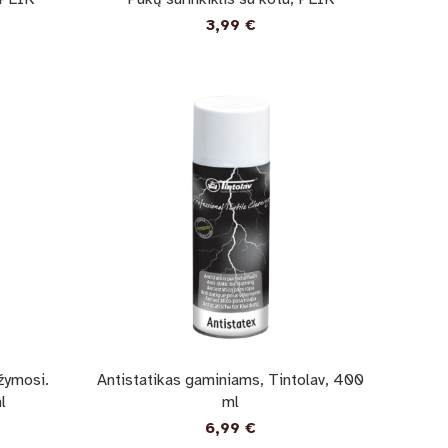
3,99
€
žymosi.
Antistatikas gaminiams, Tintolav, 400
l
ml
6,99
€