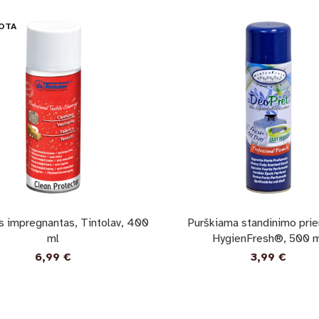
OTA
s impregnantas, Tintolav, 400
Purškiama standinimo pri
ml
HygienFresh®, 500 m
6,99
€
3,99
€