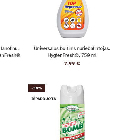
 lanolinu,
Universalus buitinis nuriebalintojas.
ienFresh®,
HygienFresh®, 750 ml
7,99
€
-30%
IŠPARDUOTA