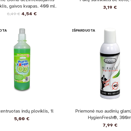
klis, gaivos kvapas. 400 ml.
3,19
€
4,54
€
6,49
€
OTA
IŠPARDUOTA
entruotas indų ploviklis, 1l
Priemonė nuo audinių glam
HygienFresh®, 300m
5,00
€
7,99
€