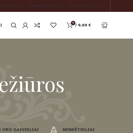
S IR SĄLYGOS
APMOKĖJIMO BŪDAI
PRISTATYMAS
D.U.K.
0
I
/
0,00
€
iežiūros
R ORO GAIVIKLIAI
MINKŠTIKLIAI