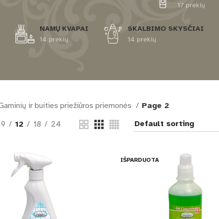
17 prekių
NAMŲ KVAPAI
SKALBIMO SKYSČIAI
14 prekių
14 prekių
Gaminių ir buities priežiūros priemonės
Page 2
9
12
18
24
IŠPARDUOTA