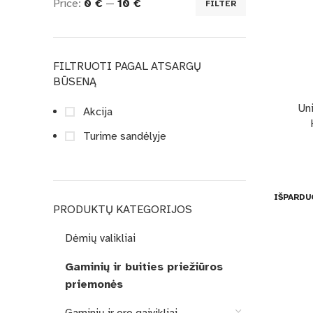
Price:
0 €
—
10 €
FILTER
FILTRUOTI PAGAL ATSARGŲ
BŪSENĄ
Uni
Akcija
Turime sandėlyje
IŠPARDU
PRODUKTŲ KATEGORIJOS
Dėmių valikliai
Gaminių ir buities priežiūros
priemonės