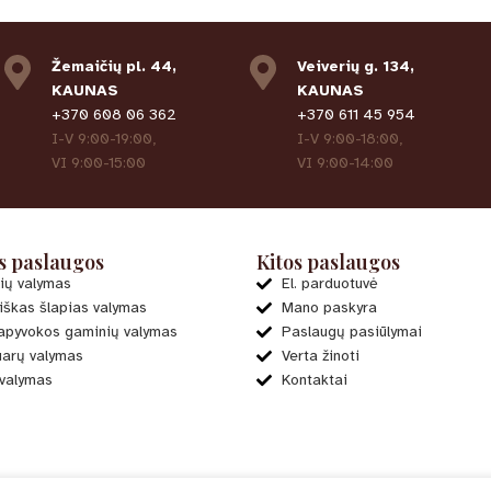
Žemaičių pl. 44,
Veiverių g. 134,
KAUNAS
KAUNAS
+370 608 06 362
+370 611 45 954
I-V 9:00-19:00,
I-V 9:00-18:00,
VI 9:00-15:00
VI 9:00-14:00
s paslaugos
Kitos paslaugos
ių valymas
El. parduotuvė
iškas šlapias valymas
Mano paskyra
pyvokos gaminių valymas
Paslaugų pasiūlymai
arų valymas
Verta žinoti
 valymas
Kontaktai