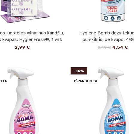
os juostelės vilnai nuo kandžių,
Hygiene Bomb dezinfekuo
 kvapas. HygienFresh®, 1 vnt.
purškiklis, be kvapo. 40
2,99
€
4,54
€
6,49
€
-30%
OTA
IŠPARDUOTA