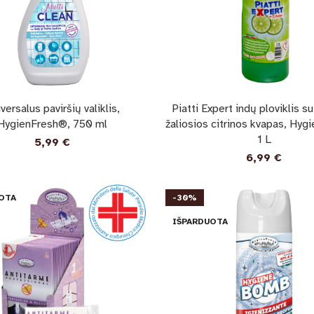
versalus paviršių valiklis,
Piatti Expert indų ploviklis su
HygienFresh®, 750 ml
žaliosios citrinos kvapas, Hyg
1 L
5,99
€
6,99
€
OTA
-30%
IŠPARDUOTA