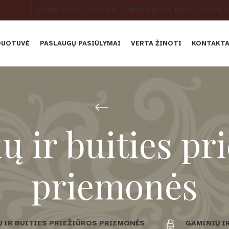
ES PROJEKTAI
APIE MUS
PRIVATUMO POLITIKA
TAISYKLĖ
DUOTUVĖ
PASLAUGŲ PASIŪLYMAI
VERTA ŽINOTI
KONTAKTA
 ir buities pr
priemonės
 IR BUITIES PRIEŽIŪROS PRIEMONĖS
GAMINIŲ I