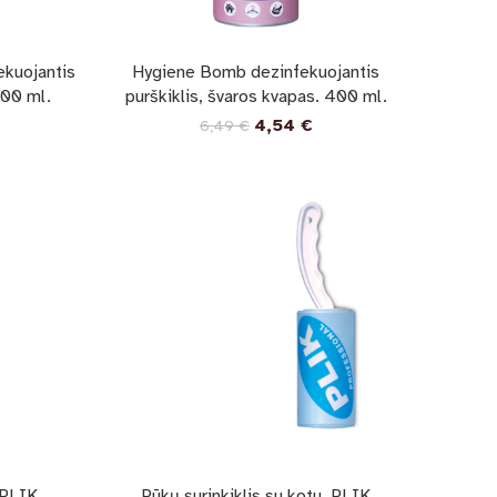
ekuojantis
Hygiene Bomb dezinfekuojantis
500 ml.
purškiklis, švaros kvapas. 400 ml.
4,54
€
6,49
€
 PLIK
Pūkų surinkiklis su kotu, PLIK