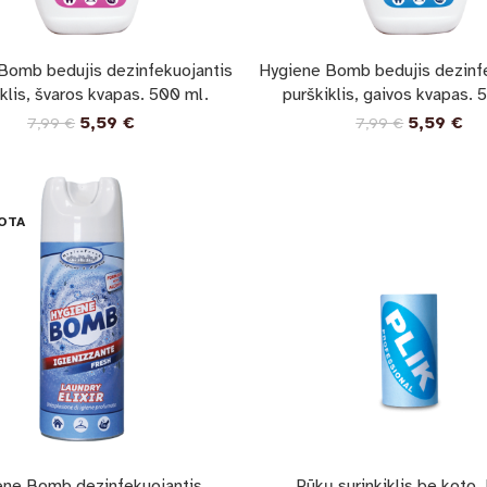
Bomb bedujis dezinfekuojantis
Hygiene Bomb bedujis dezinf
klis, švaros kvapas. 500 ml.
purškiklis, gaivos kvapas. 
5,59
€
5,59
€
7,99
€
7,99
€
OTA
ene Bomb dezinfekuojantis
Pūkų surinkiklis be koto,