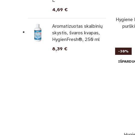
L
4,69
€
Hygiene 
Aromatizuotas skalbinių
purški
skystis, švaros kvapas,
HygienFresh®, 250 ml
8,39
€
-30%
IŠPARDU
Hygi