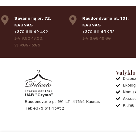
Savanorių pr. 72,
Raudondvario pl. 101,
KAUNAS
KAUNAS
+370 616 49 492
+370 611 45 952
I-V 9:00-19:00,
I-V 8:00-18:00
VI 9:00-15:00
Valyklo
Drabuž
Ekolog
Namų a
UAB "Gryma"
Aksesu
Raudondvario pl. 101, LT-47184 Kaunas
Kilimų
Tel: +370 611 45952