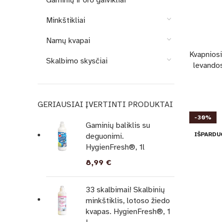
Gaminių ir oro gaivikliai
Minkštikliai
Namų kvapai
Kvapniosi
Skalbimo skysčiai
levandos
GERIAUSIAI ĮVERTINTI PRODUKTAI
-30%
Gaminių baliklis su
IŠPARDU
deguonimi.
HygienFresh®, 1l
8,99
€
33 skalbimai! Skalbinių
minkštiklis, lotoso žiedo
kvapas. HygienFresh®, 1