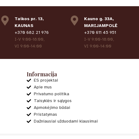
Taikos pr. 13,
Kauno g. 33A,
KAUNAS
MARIJAMPOLĖ
+370 682 21 976
+370 611 45 951
I-V 9:00-18:00,
I-V 9:00-18:00,
VI 9:00-14:00
VI 9:00-14:00
Informacija
ES projektai
Apie mus
Privatumo politika
Taisyklės ir sąlygos
Apmokėjimo būdai
Pristatymas
Dažniausiai užduodami klausimai