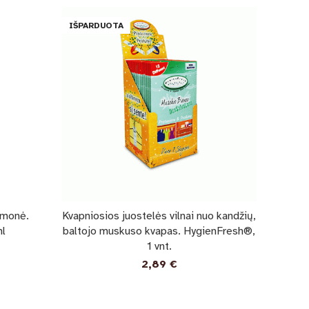
IŠPARDUOTA
emonė.
Kvapniosios juostelės vilnai nuo kandžių,
l
baltojo muskuso kvapas. HygienFresh®,
1 vnt.
2,89
€