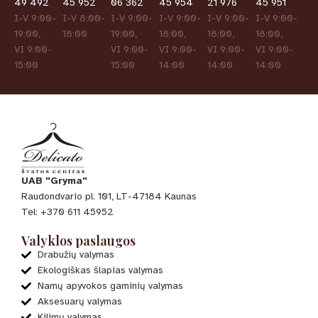
49 492
45 952
06 362
45 954
21 976
45 951
I-V 9:00-
I-V 8:00-
I-V 9:00-
I-V 9:00-
I-V 9:00-
I-V 9:00-
19:00,
18:00
19:00,
18:00,
18:00,
18:00,
VI 9:00-
VI 9:00-
VI 9:00-
VI 9:00-
VI 9:00-
15:00
15:00
14:00
14:00
14:00
UAB "Gryma"
Raudondvario pl. 101, LT-47184 Kaunas
Tel: +370 611 45952
Valyklos paslaugos
Drabužių valymas
Ekologiškas šlapias valymas
Namų apyvokos gaminių valymas
Aksesuarų valymas
Kilimų valymas