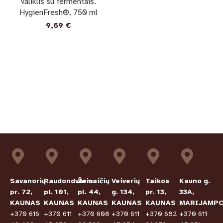
valiklis su fermentais.
HygienFresh®, 750 ml
9,69
€
Savanorių
Raudondvario
Žemaičių
Veiverių
Taikos
Kauno g.
pr. 72,
pl. 101,
pl. 44,
g. 134,
pr. 13,
33A,
KAUNAS
KAUNAS
KAUNAS
KAUNAS
KAUNAS
MARIJAMPO
+370 616
+370 611
+370 608
+370 611
+370 682
+370 611