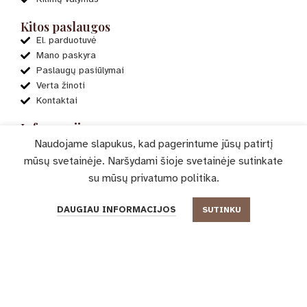
Kitos paslaugos
El. parduotuvė
Mano paskyra
Paslaugų pasiūlymai
Verta žinoti
Kontaktai
Informacija
ES projektai
Naudojame slapukus, kad pagerintume jūsų patirtį
Apie mus
mūsų svetainėje. Naršydami šioje svetainėje sutinkate
Privatumo politika
su mūsų
privatumo politika
.
Taisyklės ir sąlygos
Apmokėjimo būdai
0
DAUGIAU INFORMACIJOS
SUTINKU
Pristatymas
Parduotuvė
Filtrai
Pageidavimų sąrašas
Krepšelis
Mano paskyra
Dažniausiai užduodami klausimai
© 2023-2025 „Delicato“. Visos teisės saugomos