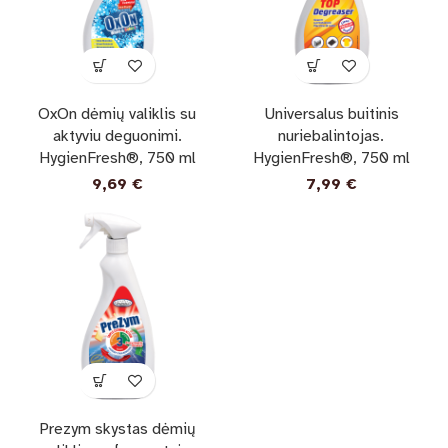
OxOn dėmių valiklis su
Universalus buitinis
aktyviu deguonimi.
nuriebalintojas.
HygienFresh®, 750 ml
HygienFresh®, 750 ml
9,69
€
7,99
€
Prezym skystas dėmių