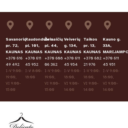
Savanorių
Raudondvario
Žemaičių
Veiverių
Taikos
Kauno g.
pr. 72,
pl. 101,
pl. 44,
g. 134,
pr. 13,
33A,
KAUNAS
KAUNAS
KAUNAS
KAUNAS
KAUNAS
MARIJAMPO
+370 616
+370 611
+370 608
+370 611
+370 682
+370 611
49 492
45 952
06 362
45 954
21 976
45 951
I-V 9:00-
I-V 8:00-
I-V 9:00-
I-V 9:00-
I-V 9:00-
I-V 9:00-
19:00,
18:00
19:00,
18:00,
18:00,
18:00,
VI 9:00-
VI 9:00-
VI 9:00-
VI 9:00-
VI 9:00-
15:00
15:00
14:00
14:00
14:00