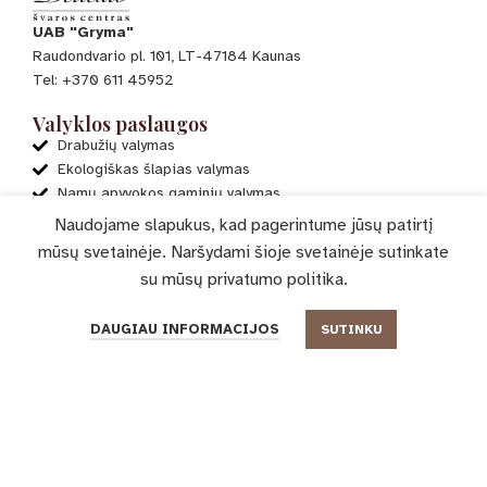
UAB "Gryma"
Raudondvario pl. 101, LT-47184 Kaunas
Tel: +370 611 45952
Valyklos paslaugos
Drabužių valymas
Ekologiškas šlapias valymas
Namų apyvokos gaminių valymas
Aksesuarų valymas
Naudojame slapukus, kad pagerintume jūsų patirtį
Kilimų valymas
mūsų svetainėje. Naršydami šioje svetainėje sutinkate
su mūsų
privatumo politika
.
Kitos paslaugos
El. parduotuvė
0
Mano paskyra
DAUGIAU INFORMACIJOS
SUTINKU
Parduotuvė
Filtrai
Pageidavimų sąrašas
Krepšelis
Mano paskyra
Paslaugų pasiūlymai
Verta žinoti
Kontaktai
Informacija
ES projektai