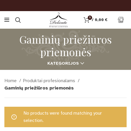
0
/
0,00
€
Gaminių priežiūros
priemonės
KATEGORIJOS
Home
Produktai profesionalams
Gaminių priežiūros priemonės
No products were found matching your
selection.