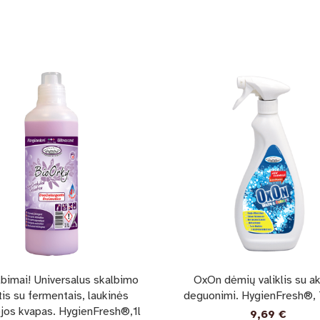
lbimai! Universalus skalbimo
OxOn dėmių valiklis su ak
tis su fermentais, laukinės
deguonimi. HygienFresh®,
jos kvapas. HygienFresh®,1l
9,69
€