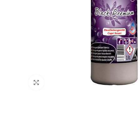
Išdidinti paveikslėlį