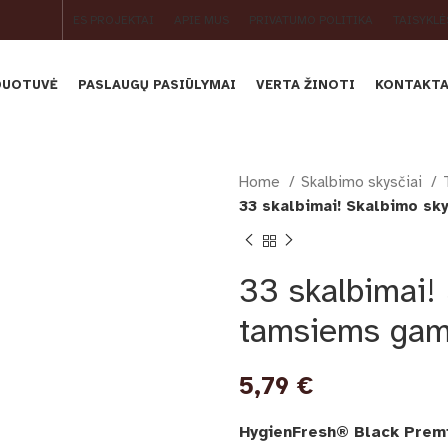
ES PROJEKTAI
APIE MUS
PRIVATUMO POLITIKA
TAISYKLĖ
DUOTUVĖ
PASLAUGŲ PASIŪLYMAI
VERTA ŽINOTI
KONTAKTA
Home
Skalbimo skysčiai
33 skalbimai! Skalbimo sk
33 skalbimai!
tamsiems gami
5,79
€
HygienFresh® Black Pre