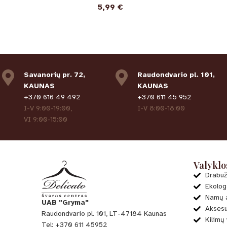
5,99
€
Savanorių pr. 72,
Raudondvario pl. 101,
KAUNAS
KAUNAS
+370 616 49 492
+370 611 45 952
I-V 9:00-19:00,
I-V 8:00-18:00
VI 9:00-15:00
Valyklo
Drabuž
Ekolog
Namų a
UAB "Gryma"
Aksesu
Raudondvario pl. 101, LT-47184 Kaunas
Kilimų
Tel: +370 611 45952