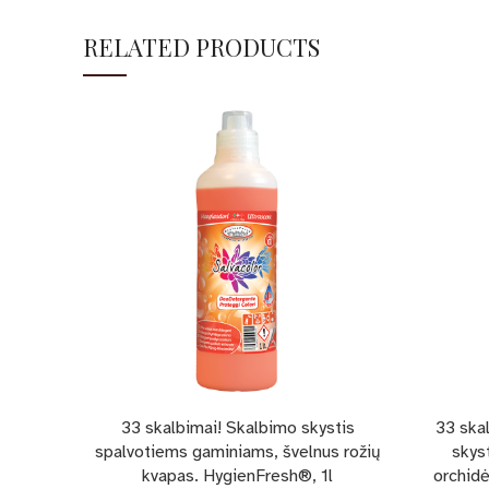
RELATED PRODUCTS
33 skalbimai! Skalbimo skystis
33 ska
spalvotiems gaminiams, švelnus rožių
skys
kvapas. HygienFresh®, 1l
orchidė