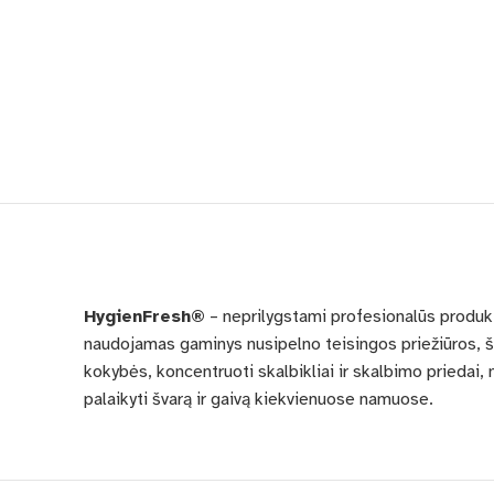
HygienFresh®
– neprilygstami profesionalūs produkta
naudojamas gaminys nusipelno teisingos priežiūros, št
kokybės, koncentruoti skalbikliai ir skalbimo priedai, m
palaikyti švarą ir gaivą kiekvienuose namuose.