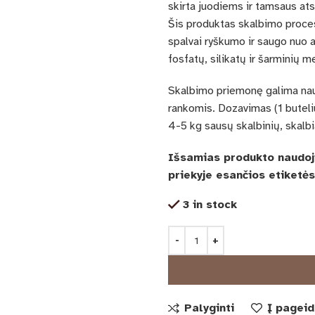
skirta juodiems ir tamsaus ats
Šis produktas skalbimo proces
spalvai ryškumo ir saugo nuo 
fosfatų, silikatų ir šarminių 
Skalbimo priemonę galima nau
rankomis. Dozavimas (1 buteli
4-5 kg sausų skalbinių, skalbi
Išsamias produkto naudoji
priekyje esančios etiketės 
3 in stock
Palyginti
Į pagei