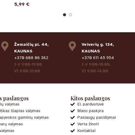
5,99
€
Žemaičių pl. 44,
Veiverių g. 134,
KAUNAS
KAUNAS
+370 608 06 362
+370 611 45 954
I-V 9:00-19:00,
I-V 9:00-18:00,
VI 9:00-15:00
VI 9:00-14:00
s paslaugos
Kitos paslaugos
ių valymas
El. parduotuvė
iškas šlapias valymas
Mano paskyra
pyvokos gaminių valymas
Paslaugų pasiūlymai
arų valymas
Verta žinoti
 valymas
Kontaktai