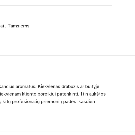
ai
,
Tamsiems
ekančius aromatus. Kiekvienas drabužis ar buityje
ekvienam kliento poreikiui patenkinti. Itin aukštos
 daug kitų profesionalių priemonių padės kasdien