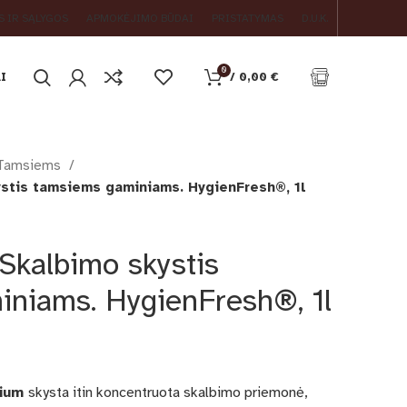
S IR SĄLYGOS
APMOKĖJIMO BŪDAI
PRISTATYMAS
D.U.K.
0
I
/
0,00
€
Tamsiems
ystis tamsiems gaminiams. HygienFresh®, 1l
 Skalbimo skystis
niams. HygienFresh®, 1l
mium
skysta itin koncentruota skalbimo priemonė,