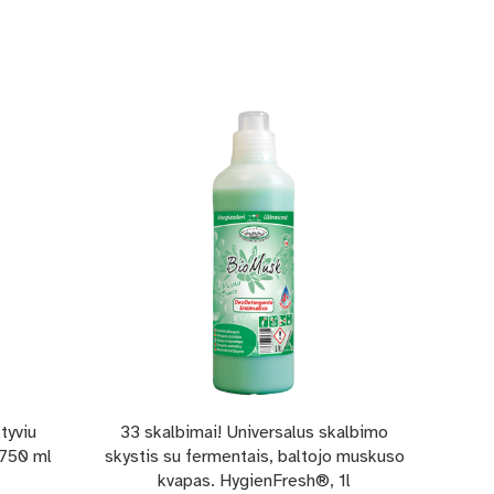
IŠPAR
tyviu
33 skalbimai! Universalus skalbimo
33 sk
 750 ml
skystis su fermentais, baltojo muskuso
skys
kvapas. HygienFresh®, 1l
mol