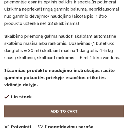
priemonėje esantis optinis baliklis ir specialūs polimerai
užtikrina nepriekaištingą gaminio baltumą, nepriklausomai
nuo gaminio dėvėjimo/ naudojimo laikotarpio. 1 litro
produkto užtenka net 33 skalbimams!
S
kalbimo priemonę galima naudoti skalbiant automatine
skalbimo mašina arba rankomis. Dozavimas (1 buteliuko
dangtelis = 30 ml) skalbiant mašina 1 dangtelis 4-5 kg
sausų skalbinių, skalbiant rankomis – 5 ml 1 litrui vandens.
Išsamias produkto naudojimo instrukcijas rasite
gaminio pakuotės priekyje esančios etiketės
vidinėje dalyje.
1 in stock
ADD TO CART
Palyginti
Į pageidavimų sąrašą