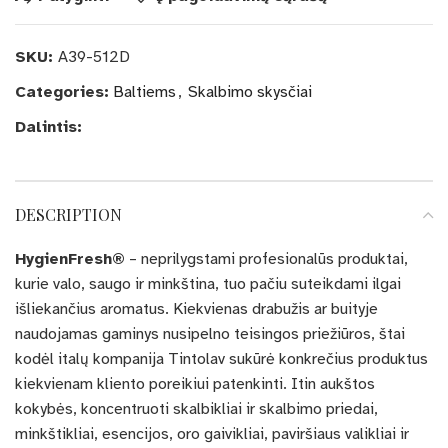
SKU:
A39-512D
Categories:
Baltiems
,
Skalbimo skysčiai
Dalintis:
DESCRIPTION
HygienFresh®
– neprilygstami profesionalūs produktai,
kurie valo, saugo ir minkština, tuo pačiu suteikdami ilgai
išliekančius aromatus. Kiekvienas drabužis ar buityje
naudojamas gaminys nusipelno teisingos priežiūros, štai
kodėl italų kompanija Tintolav sukūrė konkrečius produktus
kiekvienam kliento poreikiui patenkinti. Itin aukštos
kokybės, koncentruoti skalbikliai ir skalbimo priedai,
minkštikliai, esencijos, oro gaivikliai, paviršiaus valikliai ir