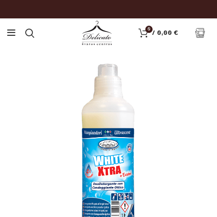
0
/
0,00
€