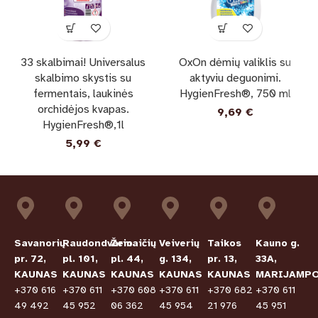
33 skalbimai! Universalus
OxOn dėmių valiklis su
skalbimo skystis su
aktyviu deguonimi.
fermentais, laukinės
HygienFresh®, 750 ml
orchidėjos kvapas.
9,69
€
HygienFresh®,1l
5,99
€
Savanorių
Raudondvario
Žemaičių
Veiverių
Taikos
Kauno g.
pr. 72,
pl. 101,
pl. 44,
g. 134,
pr. 13,
33A,
KAUNAS
KAUNAS
KAUNAS
KAUNAS
KAUNAS
MARIJAMPO
+370 616
+370 611
+370 608
+370 611
+370 682
+370 611
49 492
45 952
06 362
45 954
21 976
45 951