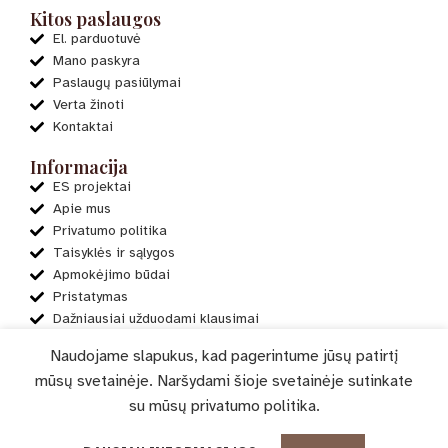
Kitos paslaugos
El. parduotuvė
Mano paskyra
Paslaugų pasiūlymai
Verta žinoti
Kontaktai
Informacija
ES projektai
Apie mus
Privatumo politika
Taisyklės ir sąlygos
Apmokėjimo būdai
Pristatymas
Dažniausiai užduodami klausimai
Naudojame slapukus, kad pagerintume jūsų patirtį
mūsų svetainėje. Naršydami šioje svetainėje sutinkate
© 2023-2025 „Delicato“. Visos teisės saugomos
su mūsų
privatumo politika
.
0