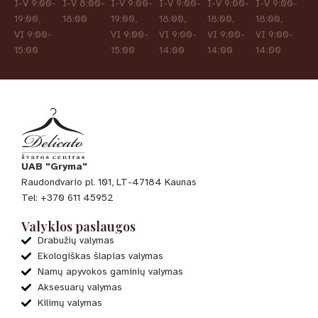
I-V 9:00-
I-V 8:00-
I-V 9:00-
I-V 9:00-
I-V 9:00-
I-V 9:00-
19:00,
18:00
19:00,
18:00,
18:00,
18:00,
VI 9:00-
VI 9:00-
VI 9:00-
VI 9:00-
VI 9:00-
15:00
15:00
14:00
14:00
14:00
UAB "Gryma"
Raudondvario pl. 101, LT-47184 Kaunas
Tel: +370 611 45952
Valyklos paslaugos
Drabužių valymas
Ekologiškas šlapias valymas
Namų apyvokos gaminių valymas
Aksesuarų valymas
Kilimų valymas