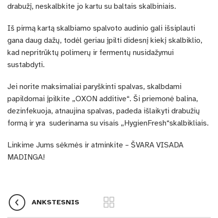
drabužį, neskalbkite jo kartu su baltais skalbiniais.
Iš pirmą kartą skalbiamo spalvoto audinio gali išsiplauti
gana daug dažų, todėl geriau įpilti didesnį kiekį skalbiklio,
kad nepritrūktų polimerų ir fermentų nusidažymui
sustabdyti.
Jei norite maksimaliai paryškinti spalvas, skalbdami
papildomai įpilkite „
OXON additive
“. Ši priemonė balina,
dezinfekuoja, atnaujina spalvas, padeda išlaikyti drabužių
formą ir yra suderinama su visais „HygienFresh“skalbikliais.
Linkime Jums sėkmės ir atminkite – ŠVARA VISADA
MADINGA!
ANKSTESNIS