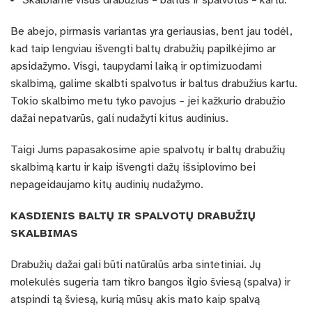
Be abejo, pirmasis variantas yra geriausias, bent jau todėl,
kad taip lengviau išvengti baltų drabužių papilkėjimo ar
apsidažymo. Visgi, taupydami laiką ir optimizuodami
skalbimą, galime skalbti spalvotus ir baltus drabužius kartu.
Tokio skalbimo metu tyko pavojus – jei kažkurio drabužio
dažai nepatvarūs, gali nudažyti kitus audinius.
Taigi Jums papasakosime apie spalvotų ir baltų drabužių
skalbimą kartu ir kaip išvengti dažų išsiplovimo bei
nepageidaujamo kitų audinių nudažymo.
KASDIENIS BALTŲ IR SPALVOTŲ DRABUŽIŲ
SKALBIMAS
Drabužių dažai gali būti natūralūs arba sintetiniai. Jų
molekulės sugeria tam tikro bangos ilgio šviesą (spalva) ir
atspindi tą šviesą, kurią mūsų akis mato kaip spalvą