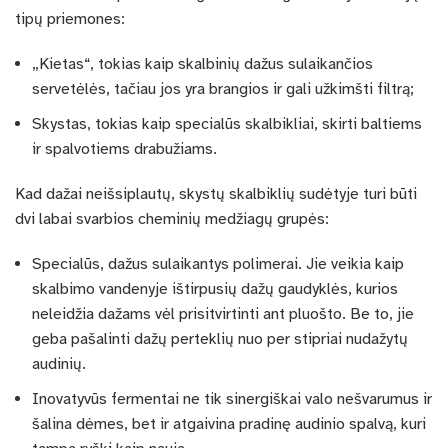
tipų priemones:
„Kietas“, tokias kaip skalbinių dažus sulaikančios
servetėlės, tačiau jos yra brangios ir gali užkimšti filtrą;
Skystas, tokias kaip specialūs skalbikliai, skirti baltiems
ir spalvotiems drabužiams.
Kad dažai neišsiplautų, skystų skalbiklių sudėtyje turi būti
dvi labai svarbios cheminių medžiagų grupės:
Specialūs, dažus sulaikantys polimerai. Jie veikia kaip
skalbimo vandenyje ištirpusių dažų gaudyklės, kurios
neleidžia dažams vėl prisitvirtinti ant pluošto. Be to, jie
geba pašalinti dažų perteklių nuo per stipriai nudažytų
audinių.
Inovatyvūs fermentai ne tik sinergiškai valo nešvarumus ir
šalina dėmes, bet ir atgaivina pradinę audinio spalvą, kuri