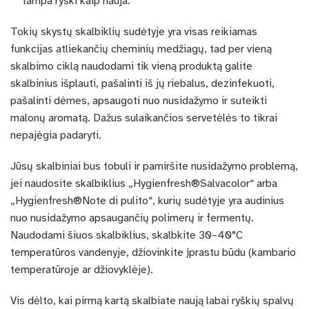
tampa ryški kaip nauja.
Tokių skystų skalbiklių sudėtyje yra visas reikiamas
funkcijas atliekančių cheminių medžiagų, tad per vieną
skalbimo ciklą naudodami tik vieną produktą galite
skalbinius išplauti, pašalinti iš jų riebalus, dezinfekuoti,
pašalinti dėmes, apsaugoti nuo nusidažymo ir suteikti
malonų aromatą. Dažus sulaikančios servetėlės to tikrai
nepajėgia padaryti.
Jūsų skalbiniai bus tobuli ir pamiršite nusidažymo problemą,
jei naudosite skalbiklius „
Hygienfresh®Salvacolor
“ arba
„
Hygienfresh®Note di pulito
“, kurių sudėtyje yra audinius
nuo nusidažymo apsaugančių polimerų ir fermentų.
Naudodami šiuos skalbiklius, skalbkite 30–40°C
temperatūros vandenyje, džiovinkite įprastu būdu (kambario
temperatūroje ar džiovyklėje).
Vis dėlto, kai pirmą kartą skalbiate naują labai ryškių spalvų