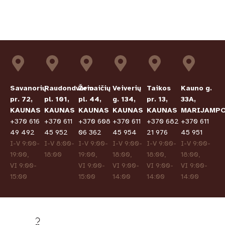
Savanorių
Raudondvario
Žemaičių
Veiverių
Taikos
Kauno g.
pr. 72,
pl. 101,
pl. 44,
g. 134,
pr. 13,
33A,
KAUNAS
KAUNAS
KAUNAS
KAUNAS
KAUNAS
MARIJAMPO
+370 616
+370 611
+370 608
+370 611
+370 682
+370 611
49 492
45 952
06 362
45 954
21 976
45 951
I-V 9:00-
I-V 8:00-
I-V 9:00-
I-V 9:00-
I-V 9:00-
I-V 9:00-
19:00,
18:00
19:00,
18:00,
18:00,
18:00,
VI 9:00-
VI 9:00-
VI 9:00-
VI 9:00-
VI 9:00-
15:00
15:00
14:00
14:00
14:00