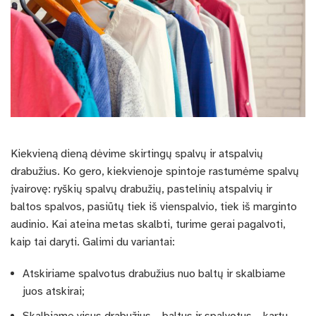
Kiekvieną dieną dėvime skirtingų spalvų ir atspalvių
drabužius. Ko gero, kiekvienoje spintoje rastumėme spalvų
įvairovę: ryškių spalvų drabužių, pastelinių atspalvių ir
baltos spalvos, pasiūtų tiek iš vienspalvio, tiek iš marginto
audinio. Kai ateina metas skalbti, turime gerai pagalvoti,
kaip tai daryti. Galimi du variantai:
Atskiriame spalvotus drabužius nuo baltų ir skalbiame
juos atskirai;
Skalbiame visus drabužius – baltus ir spalvotus – kartu.