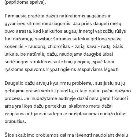
(papildoma spalva).
Pirmiausia pradėta dažyti natūraliomis augalinės ir
gyvūninės kilmės medžiagomis. Jau prieš daugelį metų
buvo atrasta, kad kai kurios augalų ir netgi vabzdžių rūšys
turi dažomųjų savybių: šafranas suteikia geltoną spalvą,
košenilis – raudoną, chlorofilas – žalią, kava – rudą. Šiais
laikais, be natūralių dažų, naudojama daugybė labai
sudėtingos struktūros sintetinių junginių, ypač labai
ryškioms spalvoms ir ypatingiems atspalviams išgauti.
Daugelio dažų atveju kyla rimtų problemų, susijusių su jų
gebėjimu prasiskverbti į pluoštą, o taip pat ir pačiu dažymo
procesu. Jei nudažytame audinyje dažai nėra gerai fiksuoti
arba yra likęs dažų perteklius, skalbimo metu dažai
išsiplauna ir bjauriai sutepa ar neišplaunamai nudažo kitus
drabužius.
Šios skalbimo problemos galima išvengti naudojant dviejų