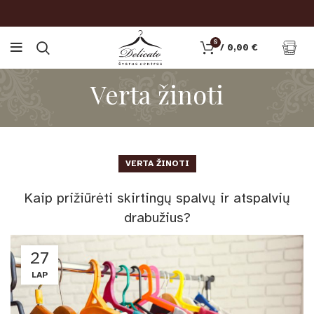
0
/
0,00
€
Verta žinoti
VERTA ŽINOTI
Kaip prižiūrėti skirtingų spalvų ir atspalvių
drabužius?
27
LAP