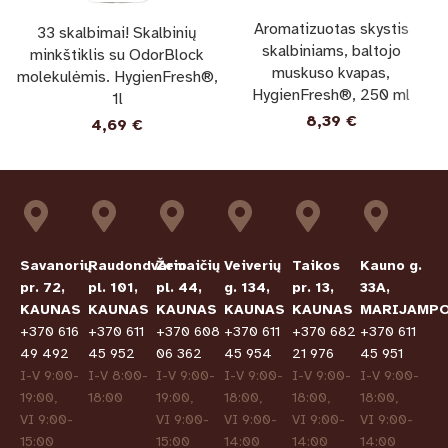
Aromatizuotas skystis
33 skalbimai! Skalbinių
skalbiniams, baltojo
minkštiklis su OdorBlock
muskuso kvapas,
molekulėmis. HygienFresh®,
HygienFresh®, 250 ml
1l
8,39
€
4,69
€
Savanorių
Raudondvario
Žemaičių
Veiverių
Taikos
Kauno g.
pr. 72,
pl. 101,
pl. 44,
g. 134,
pr. 13,
33A,
KAUNAS
KAUNAS
KAUNAS
KAUNAS
KAUNAS
MARIJAMPO
+370 616
+370 611
+370 608
+370 611
+370 682
+370 611
49 492
45 952
06 362
45 954
21 976
45 951
I-V 9:00-
I-V 8:00-
I-V 9:00-
I-V 9:00-
I-V 9:00-
I-V 9:00-
19:00,
18:00
19:00,
18:00,
18:00,
18:00,
VI 9:00-
VI 9:00-
VI 9:00-
VI 9:00-
VI 9:00-
15:00
15:00
14:00
14:00
14:00