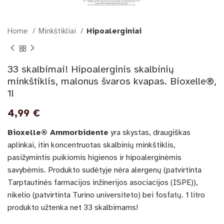
Home
Minkštikliai
Hipoalerginiai
33 skalbimai! Hipoalerginis skalbinių
minkštiklis, malonus švaros kvapas. Bioxelle®,
1l
4,99
€
Bioxelle® Ammorbidente
yra skystas, draugiškas
aplinkai, itin koncentruotas skalbinių minkštiklis,
pasižymintis puikiomis higienos ir hipoalerginėmis
savybėmis. Produkto sudėtyje nėra alergenų (patvirtinta
Tarptautinės farmacijos inžinerijos asociacijos (ISPE)),
nikelio (patvirtinta Turino universiteto) bei fosfatų. 1 litro
produkto užtenka net 33 skalbimams!