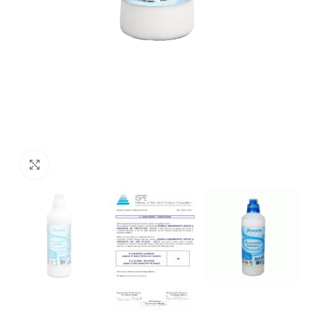
Išdidinti paveikslėlį