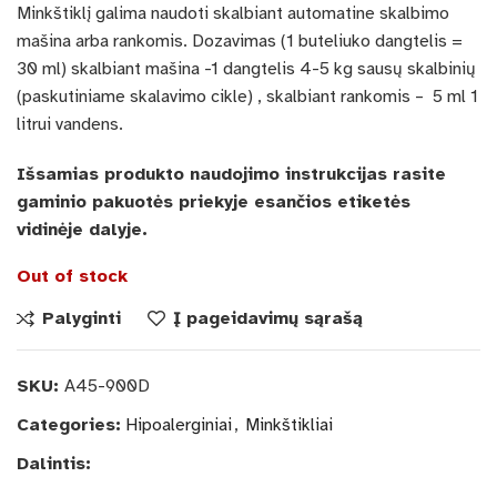
Minkštiklį galima naudoti skalbiant automatine skalbimo
mašina arba rankomis. Dozavimas (1 buteliuko dangtelis =
30 ml) skalbiant mašina -1 dangtelis 4-5 kg sausų skalbinių
(paskutiniame skalavimo cikle) , skalbiant rankomis – 5 ml 1
litrui vandens.
Išsamias produkto naudojimo instrukcijas rasite
gaminio pakuotės priekyje esančios etiketės
vidinėje dalyje.
Out of stock
Palyginti
Į pageidavimų sąrašą
SKU:
A45-900D
Categories:
Hipoalerginiai
,
Minkštikliai
Dalintis: