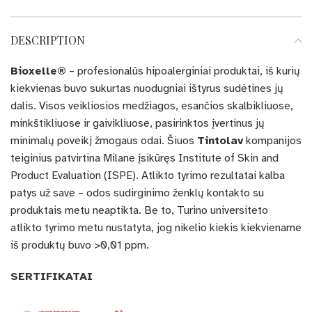
DESCRIPTION
Bioxelle®
– profesionalūs hipoalerginiai produktai, iš kurių
kiekvienas buvo sukurtas nuodugniai ištyrus sudėtines jų
dalis. Visos veikliosios medžiagos, esančios skalbikliuose,
minkštikliuose ir gaivikliuose, pasirinktos įvertinus jų
minimalų poveikį žmogaus odai. Šiuos
Tintolav
kompanijos
teiginius patvirtina Milane įsikūręs Institute of Skin and
Product Evaluation (ISPE). Atlikto tyrimo rezultatai kalba
patys už save – odos sudirginimo ženklų kontakto su
produktais metu neaptikta. Be to, Turino universiteto
atlikto tyrimo metu nustatyta, jog nikelio kiekis kiekviename
iš produktų buvo >0,01 ppm.
SERTIFIKATAI