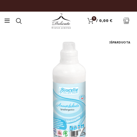
0
/
0,00
€
IŠPARDUOTA